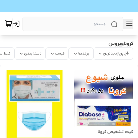
کروناویروس
پربازدیدترین
برندها
قیمت
دسته‌بندی
فقط م
کیت تشخیص کرونا