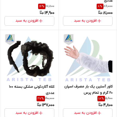
عددی
17,800
89,000
16
%
8
%
14,900
81,000
افزودن به سبد
افزودن به سبد
کاور آستین یک بار مصرف اسپان
کلاه آکاردئونی مشکی بسته 100
20 گرم و تمام پرس
عددی
190,000
5,900
27
%
18
%
137,000
4,800
افزودن به سبد
افزودن به سبد