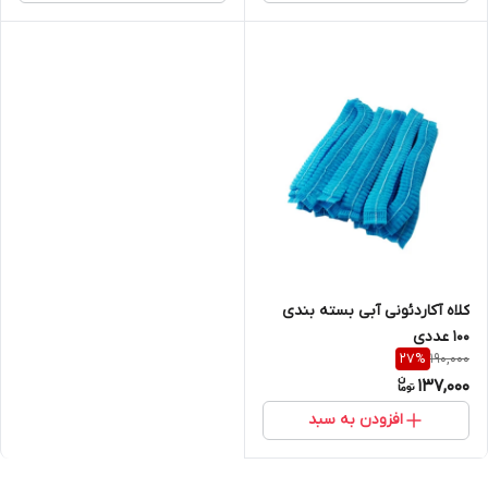
کلاه آکاردئونی آبی بسته بندی
100 عددی
190,000
27
%
137,000
افزودن به سبد