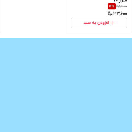
متراژ 20
38,400
12
%
33,600
افزودن به سبد