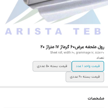
رول ملحفه عرض60 گرماژ 17 متراژ 20
Sheet roll, width 60, grammage 17, size 20
تعداد
قیمت واحد 1 عدد
قیمت بسته 50 عددی
قیمت بسته 20 عددی
مشخصات