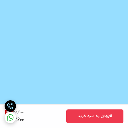
38,400
12
%
افزودن به سبد خرید
33,600