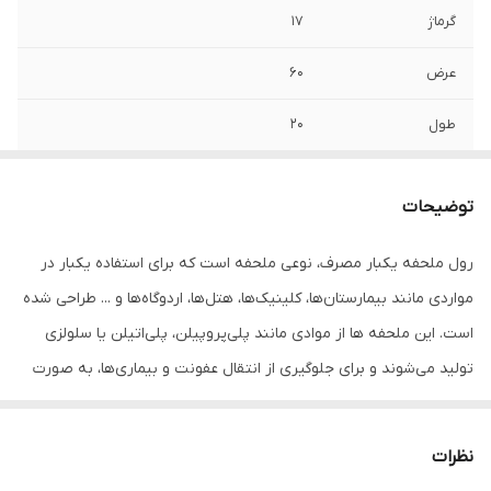
گرماژ
17
عرض
60
طول
20
رنگ
سفید
توضیحات
پرفراژ
دارد
رول ملحفه یکبار مصرف، نوعی ملحفه است که برای استفاده یکبار در
بسته بندی
40 عددی
مواردی مانند بیمارستان‌ها، کلینیک‌ها، هتل‌ها، اردوگاه‌ها و ... طراحی شده
است. این ملحفه ها از موادی مانند پلی‌پروپیلن، پلی‌اتیلن یا سلولزی
تولید می‌شوند و برای جلوگیری از انتقال عفونت و بیماری‌ها، به صورت
یکبار مصرف طراحی شده‌اند. رول ملحفه یکبار مصرف، به دلیل قابلیت
استفاده آسان و سریع، انعطاف پذیری و کیفیت بالایی که دارد، برای
نظرات
مواردی مانند پوشش دادن تخت، استفاده در وسایل نقلیه، ورزشگاه‌ها و