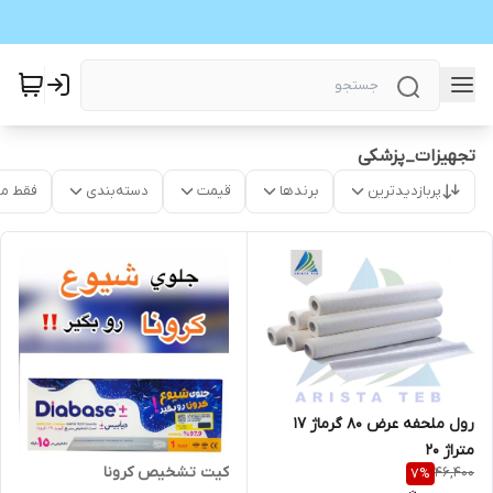
تجهیزات_پزشکی
پربازدیدترین
برندها
قیمت
دسته‌بندی
فقط م
رول ملحفه عرض 80 گرماژ 17
متراژ 20
کیت تشخیص کرونا
46,400
7
%