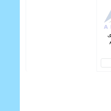
گ
 باند 220*80