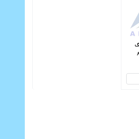
گ
 باند 220*80