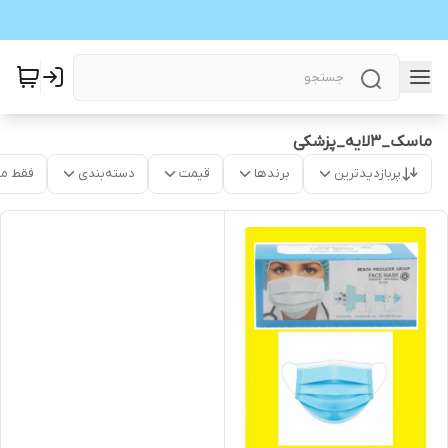
ماسک_٣لایه_پزشکی
پربازدیدترین
برندها
قیمت
دسته‌بندی
فقط م