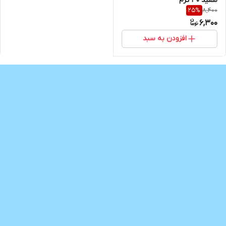
سفید 30 گرم
8,400
25
%
6,300
افزودن به سبد