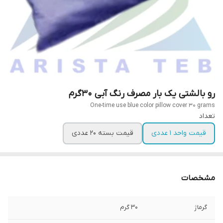
رو بالشتی یک بار مصرف رنگ آبی 30گرم
One-time use blue color pillow cover 30 grams
تعداد
قیمت واحد 1 عددی
قیمت بسته 20 عددی
مشخصات
گرماژ
30 گرم