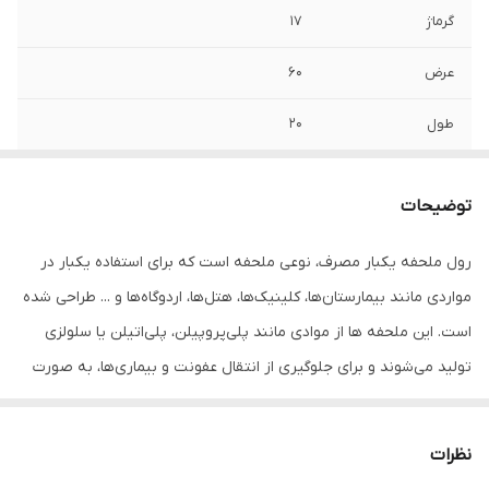
گرماژ
17
عرض
60
طول
20
رنگ
سفید
توضیحات
پرفراژ
دارد
رول ملحفه یکبار مصرف، نوعی ملحفه است که برای استفاده یکبار در
بسته بندی
40 عددی
مواردی مانند بیمارستان‌ها، کلینیک‌ها، هتل‌ها، اردوگاه‌ها و ... طراحی شده
است. این ملحفه ها از موادی مانند پلی‌پروپیلن، پلی‌اتیلن یا سلولزی
تولید می‌شوند و برای جلوگیری از انتقال عفونت و بیماری‌ها، به صورت
یکبار مصرف طراحی شده‌اند. رول ملحفه یکبار مصرف، به دلیل قابلیت
استفاده آسان و سریع، انعطاف پذیری و کیفیت بالایی که دارد، برای
نظرات
مواردی مانند پوشش دادن تخت، استفاده در وسایل نقلیه، ورزشگاه‌ها و