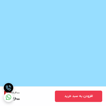
38,400
12
%
افزودن به سبد خرید
33,600