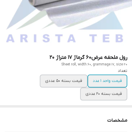
رول ملحفه عرض60 گرماژ 17 متراژ 20
Sheet roll, width 60, grammage 17, size 20
تعداد
قیمت واحد 1 عدد
قیمت بسته 50 عددی
قیمت بسته 20 عددی
مشخصات