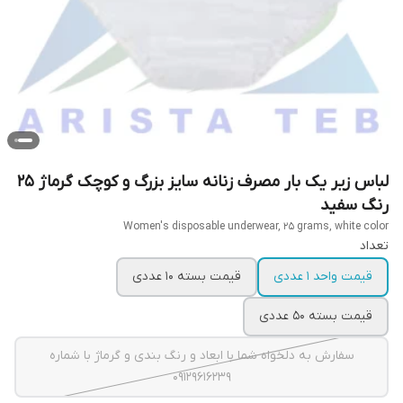
لباس زیر یک بار مصرف زنانه سایز بزرگ و کوچک گرماژ 25
رنگ سفید
Women's disposable underwear, 25 grams, white color
تعداد
قیمت واحد 1 عددی
قیمت بسته 10 عددی
قیمت بسته 50 عددی
سفارش به دلخواه شما با ابعاد و رنگ بندی و گرماژ با شماره
09129616239